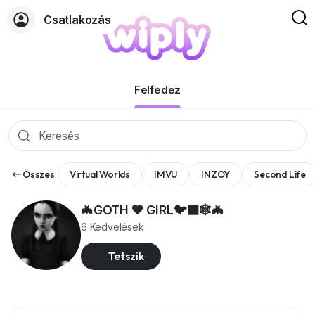
Csatlakozás
Oldalak
Felfedez
Összes
Virtual Worlds
IMVU
INZOY
Second Life
🦇GOTH 🖤 GIRL🐦‍⬛🕸️🦇
6 Kedvelések
Tetszik