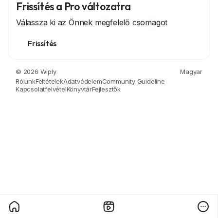
Frissítés a Pro változatra
Válassza ki az Önnek megfelelő csomagot
Frissítés
© 2026 Wiply
Magyar
Rólunk
Feltételek
Adatvédelem
Community Guideline
Kapcsolatfelvétel
Könyvtár
Fejlesztők