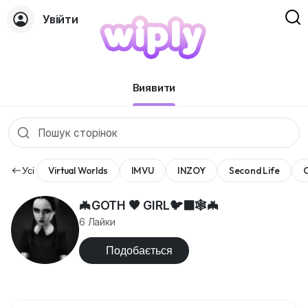
Увійти
Сторінки
Виявити
Усі
Virtual Worlds
IMVU
INZOY
Second Life
C
🦇GOTH 🖤 GIRL🐦‍⬛🕸️🦇
6 Лайки
Подобається