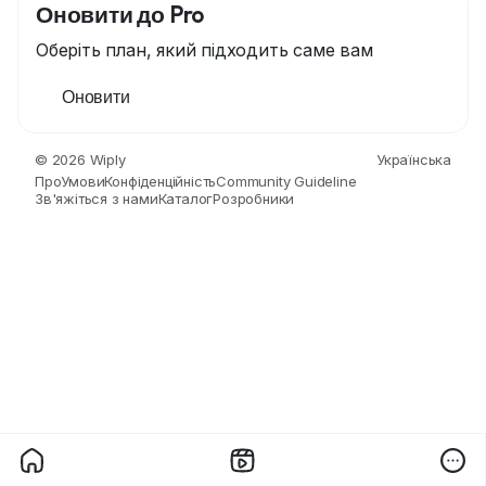
Оновити до Pro
Оберіть план, який підходить саме вам
Оновити
© 2026 Wiply
Українська
Про
Умови
Конфіденційність
Community Guideline
Зв'яжіться з нами
Каталог
Розробники