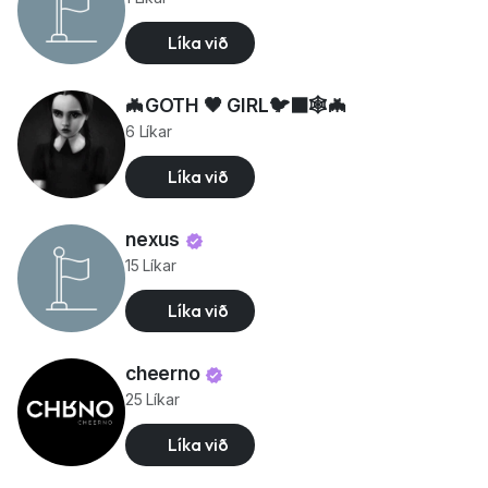
Líka við
🦇GOTH 🖤 GIRL🐦‍⬛🕸️🦇
6 Líkar
Líka við
nexus
15 Líkar
Líka við
cheerno
25 Líkar
Líka við