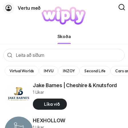
Vertu með
Síður
Skoða
Virtual Worlds
IMVU
INZOY
Second Life
Cars a
Jake Barnes | Cheshire & Knutsford
1 Líkar
Líka við
HEXHOLLOW
1 Líkar