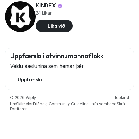
KINDEX
24 Líkar
Líka við
Uppfærsla í atvinnumannaflokk
Veldu áætlunina sem hentar þér
Uppfærsla
© 2026 Wiply
Iceland
Um
Skilmálar
Friðhelgi
Community Guideline
Hafa samband
Skrá
Forritarar