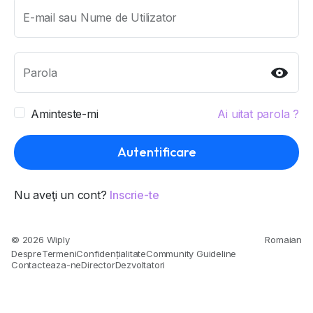
E-mail sau Nume de Utilizator
Parola
Aminteste-mi
Ai uitat parola ?
Autentificare
Nu aveţi un cont?
Inscrie-te
© 2026 Wiply
Romaian
Despre
Termeni
Confidențialitate
Community Guideline
Contacteaza-ne
Director
Dezvoltatori