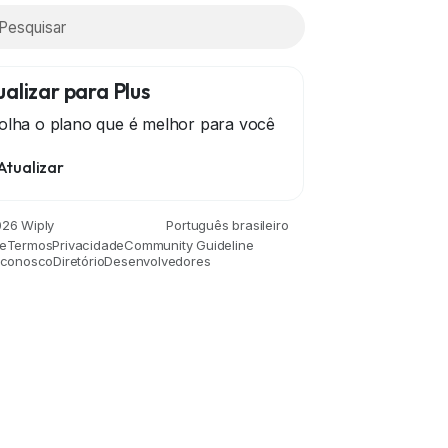
alizar para Plus
olha o plano que é melhor para você
Atualizar
26 Wiply
Português brasileiro
e
Termos
Privacidade
Community Guideline
 conosco
Diretório
Desenvolvedores