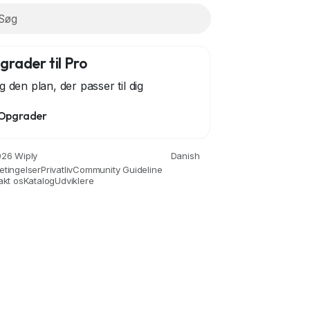
grader til Pro
g den plan, der passer til dig
Opgrader
nce
Drinks
Film
Fitness
Food
Spil
Gardeni
26 Wiply
Danish
etingelser
Privatliv
Community Guideline
akt os
Katalog
Udviklere