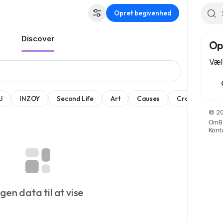
Opret begivenhed
Discover
Op
Væl
U
INZOY
Second Life
Art
Causes
Crafts
Da
© 20
Om
B
Kont
ngen data til at vise