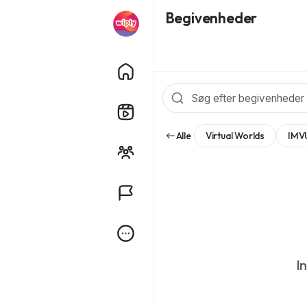
Begivenheder
Alle
Virtual Worlds
IMV
I