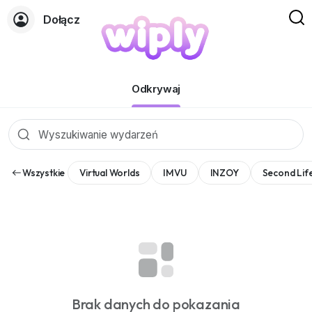
Dołącz
Wydarzenia
Odkrywaj
Wszystkie
Virtual Worlds
IMVU
INZOY
Second Lif
Brak danych do pokazania