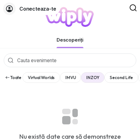
Conecteaza-te
Evenimente
Descoperiți
Toate
Virtual Worlds
IMVU
INZOY
Second Life
Nu există date care să demonstreze