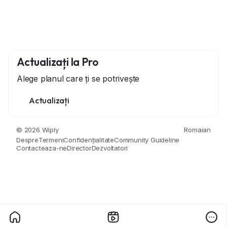
Actualizați la Pro
Alege planul care ți se potrivește
Actualizați
© 2026 Wiply
Romaian
Despre
Termeni
Confidențialitate
Community Guideline
Contacteaza-ne
Director
Dezvoltatori