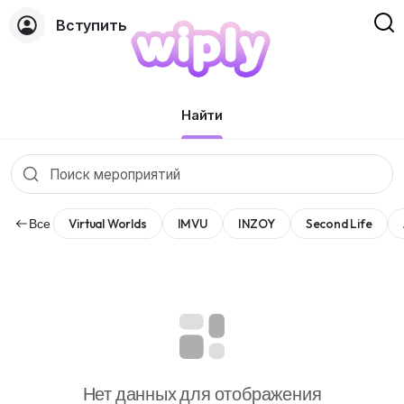
Вступить
Мероприятия
Найти
Все
Virtual Worlds
IMVU
INZOY
Second Life
Нет данных для отображения