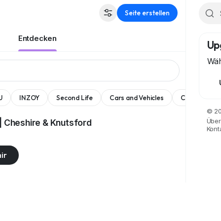
Seite erstellen
Entdecken
Up
Wäh
U
INZOY
Second Life
Cars and Vehicles
Comedy
© 20
Über
| Cheshire & Knutsford
Kont
ir