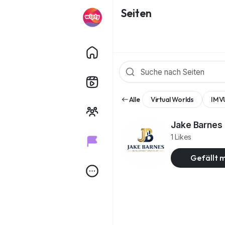
Seiten
Alle
Virtual Worlds
IMV
Jake Barnes 
1 Likes
Gefällt m