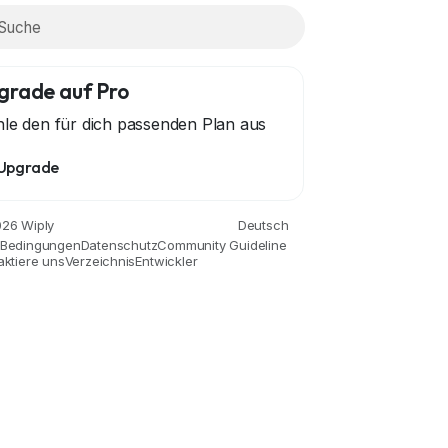
grade auf Pro
le den für dich passenden Plan aus
Upgrade
Economics and Trade
Ausbildung
Entertainment
Movies 
26 Wiply
Deutsch
Bedingungen
Datenschutz
Community Guideline
aktiere uns
Verzeichnis
Entwickler