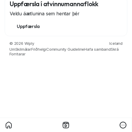
Uppfærsla í atvinnumannaflokk
Veldu áætlunina sem hentar þér
Uppfærsla
© 2026 Wiply
Iceland
Um
Skilmálar
Friðhelgi
Community Guideline
Hafa samband
Skrá
Forritarar