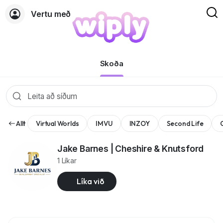
Vertu með
Síður
Skoða
Allt
Virtual Worlds
IMVU
INZOY
Second Life
Jake Barnes | Cheshire & Knutsford
1 Líkar
Líka við