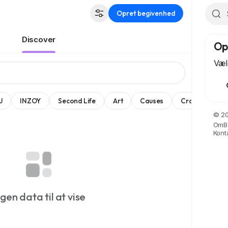
Opret begivenhed
Discover
Op
Væl
U
INZOY
Second Life
Art
Causes
Crafts
Da
© 20
Om
B
Kont
ngen data til at vise