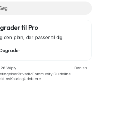
grader til Pro
g den plan, der passer til dig
Opgrader
nce
Drinks
Film
Fitness
Food
Spil
Gardeni
26 Wiply
Danish
etingelser
Privatliv
Community Guideline
akt os
Katalog
Udviklere