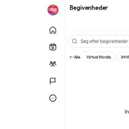
Begivenheder
Alle
Virtual Worlds
IMV
I