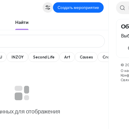
Создать мероприятие
Найти
Об
Выб
U
INZOY
Second Life
Art
Causes
Crafts
Da
© 20
О на
Конф
Свя
анных для отображения