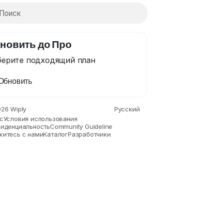
новить до Про
ерите подходящий план
Обновить
nce
Drinks
Film
Fitness
Food
Игры
Garden
26 Wiply
Русский
с
Условия использования
иденциальность
Community Guideline
житесь с нами
Каталог
Разработчики