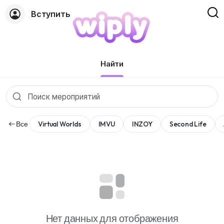
Вступить
Мероприятия
Найти
Все
Virtual Worlds
IMVU
INZOY
Second Life
Нет данных для отображения