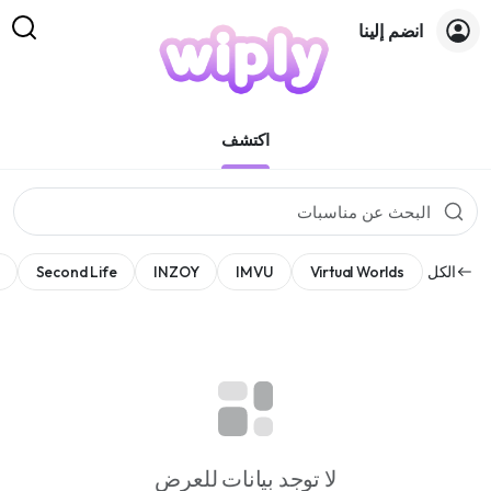
انضم إلينا
المناسبات
اكتشف
Second Life
INZOY
IMVU
Virtual Worlds
الكل
لا توجد بيانات للعرض