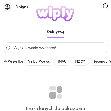
Dołącz
Wydarzenia
Odkrywaj
Wszystkie
Virtual Worlds
IMVU
INZOY
Second Lif
Brak danych do pokazania