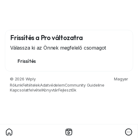
Frissítés a Pro változatra
Válassza ki az Önnek megfelelő csomagot
Frissítés
© 2026 Wiply
Magyar
Rólunk
Feltételek
Adatvédelem
Community Guideline
Kapcsolatfelvétel
Könyvtár
Fejlesztők