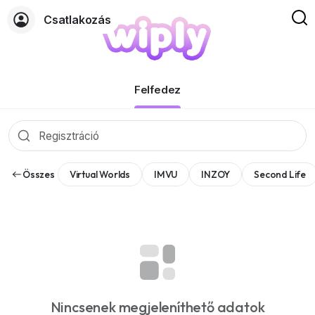
Csatlakozás
Események
Felfedez
Összes
Virtual Worlds
IMVU
INZOY
Second Life
Nincsenek megjeleníthető adatok